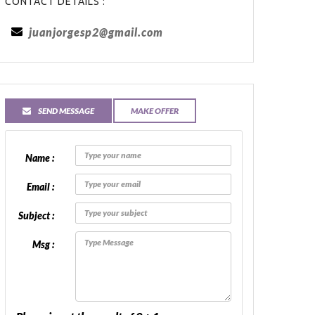
CONTACT DETAILS :
juanjorgesp2@gmail.com
SEND MESSAGE
MAKE OFFER
Name :
Email :
Subject :
Msg :