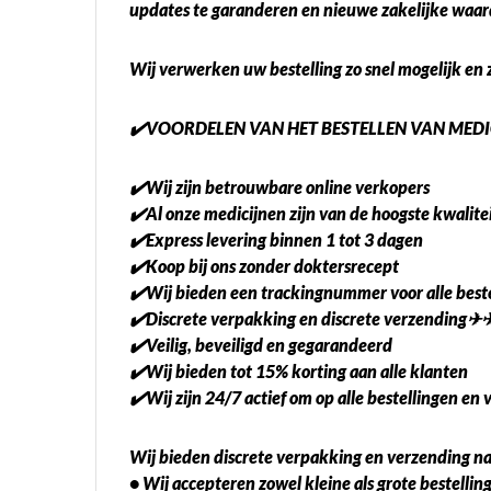
updates te garanderen en nieuwe zakelijke waard
Wij verwerken uw bestelling zo snel mogelijk en 
✔️VOORDELEN VAN HET BESTELLEN VAN MEDIC
✔️Wij zijn betrouwbare online verkopers
✔️Al onze medicijnen zijn van de hoogste kwalit
✔️Express levering binnen 1 tot 3 dagen
✔️Koop bij ons zonder doktersrecept
✔️Wij bieden een trackingnummer voor alle beste
✔️Discrete verpakking en discrete verzending✈
✔️Veilig, beveiligd en gegarandeerd
✔️Wij bieden tot 15% korting aan alle klanten
✔️Wij zijn 24/7 actief om op alle bestellingen en
Wij bieden discrete verpakking en verzending n
• Wij accepteren zowel kleine als grote bestelli