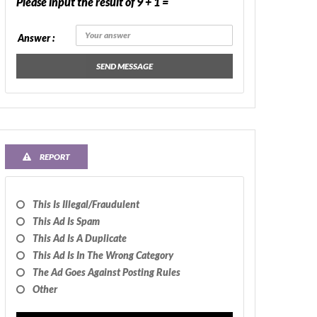
Please input the result of 9 + 1 =
Answer :
SEND MESSAGE
REPORT
This Is Illegal/fraudulent
This Ad Is Spam
This Ad Is A Duplicate
This Ad Is In The Wrong Category
The Ad Goes Against Posting Rules
Other