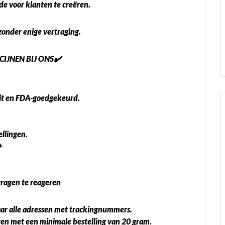
e voor klanten te creëren.
zonder enige vertraging.
IJNEN BIJ ONS✔️
eit en FDA-goedgekeurd.
llingen.
✈
 vragen te reageren
aar alle adressen met trackingnummers.
ngen met een minimale bestelling van 20 gram.