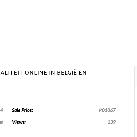
LITEIT ONLINE IN BELGIË EN
24
Sale Price:
₱01067
as
Views:
139