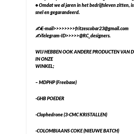
• Omdat we al jaren in het bedrijfsleven zitten, i
snel en gegarandeerd.
✍️E-mail>>>>>>>>fritzescobar23@gmail.com
✍️Telegram-ID>>>>>@RC_designers.
WIJ HEBBEN OOK ANDERE PRODUCTEN VAN D
IN ONZE
WINKEL;
– MDPHP (Freebase)
-GHB POEDER
-Clophedrone (3-CMC KRISTALLEN)
-COLOMBIAANS COKE (NIEUWE BATCH)