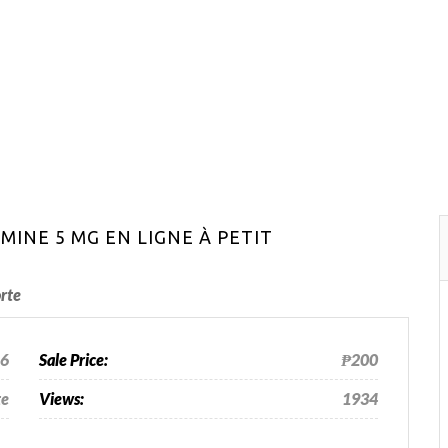
INE 5 MG EN LIGNE À PETIT
rte
26
Sale Price:
₱200
te
Views:
1934