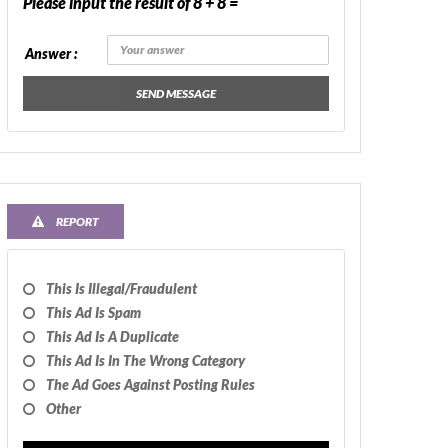
Please input the result of 8 + 8 =
Answer :
SEND MESSAGE
REPORT
This Is Illegal/fraudulent
This Ad Is Spam
This Ad Is A Duplicate
This Ad Is In The Wrong Category
The Ad Goes Against Posting Rules
Other