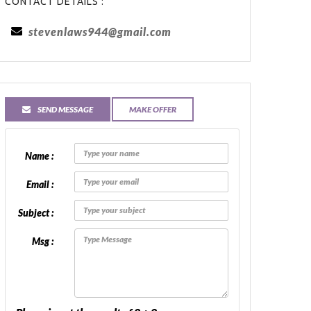
CONTACT DETAILS :
stevenlaws944@gmail.com
SEND MESSAGE
MAKE OFFER
Name :
Email :
Subject :
Msg :