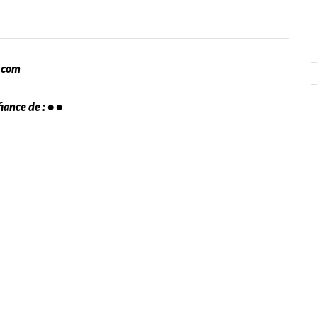
l.com
ance de : • •