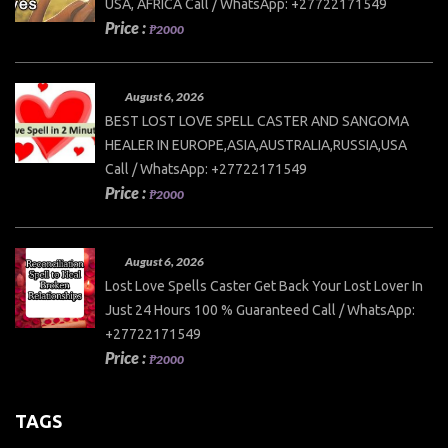
USA, AFRICA Call / WhatsApp: +27722171549
Price :
₱2000
August 6, 2026
BEST LOST LOVE SPELL CASTER AND SANGOMA
HEALER IN EUROPE,ASIA,AUSTRALIA,RUSSIA,USA
Call / WhatsApp: +27722171549
Price :
₱2000
August 6, 2026
Lost Love Spells Caster Get Back Your Lost Lover In
Just 24 Hours 100 % Guaranteed Call / WhatsApp:
+27722171549
Price :
₱2000
TAGS