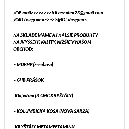
✍️E-mail>>>>>>>>fritzescobar23@gmail.com
✍️ID telegramu>>>>>@RC_designers.
NA SKLADE MÁME AJ ĎALŠIE PRODUKTY
NAJVYŠŠEJ KVALITY, NIŽŠIE V NAŠOM
OBCHOD;
– MDPHP (Freebase)
– GHB PRÁŠOK
-Klofedrón (3-CMC KRYŠTÁLY)
– KOLUMBICKÁ KOSA (NOVÁ ŠARŽA)
-KRYŠTÁLY METAMFETAMINU