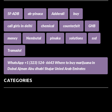
5F-ADB
ab-pinaca
Adderall
buy
call girls in delhi
chemical
counterfeit
GHB
money
Nembutal
pinaka
solutions
ssd
Tramadol
WhatsApp +1 (323) 524- 6643 Where to buy marijuana in
Dubai Ajman Abu dhabi Shajar Unied Arab Emirates
CATEGORIES
(73) Boats, Aircrafts, and Recreational Vehicles
Accesories for Pets
Accessories and Parts for Notebooks, Laptops and Netbooks