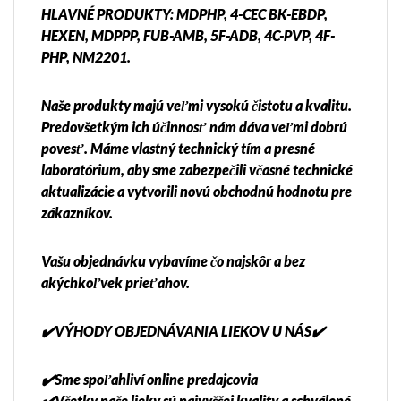
HLAVNÉ PRODUKTY: MDPHP, 4-CEC BK-EBDP,
HEXEN, MDPPP, FUB-AMB, 5F-ADB, 4C-PVP, 4F-
PHP, NM2201.
Naše produkty majú veľmi vysokú čistotu a kvalitu.
Predovšetkým ich účinnosť nám dáva veľmi dobrú
povesť. Máme vlastný technický tím a presné
laboratórium, aby sme zabezpečili včasné technické
aktualizácie a vytvorili novú obchodnú hodnotu pre
zákazníkov.
Vašu objednávku vybavíme čo najskôr a bez
akýchkoľvek prieťahov.
✔️VÝHODY OBJEDNÁVANIA LIEKOV U NÁS✔️
✔️Sme spoľahliví online predajcovia
✔️Všetky naše lieky sú najvyššej kvality a schválené