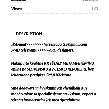
Views:
143
DESCRIPTION
✍️E-mail>>>>>>>>fritzescobar23@gmail.com
✍️ID telegramu>>>>>@RC_designers.
Nakupujte kvalitné KRYŠTÁLY METAMFETÉMÍNU
online na SLOVENSKU a v ČESKEJ REPUBLIKE bez
lekárskeho predpisu. (99,8 %) čistota.
Sme dodávateľmi výskumných chemikálií a už
mnoho rokov sa špecializujeme na výskum, export a
výrobu farmaceutických medziproduktov.