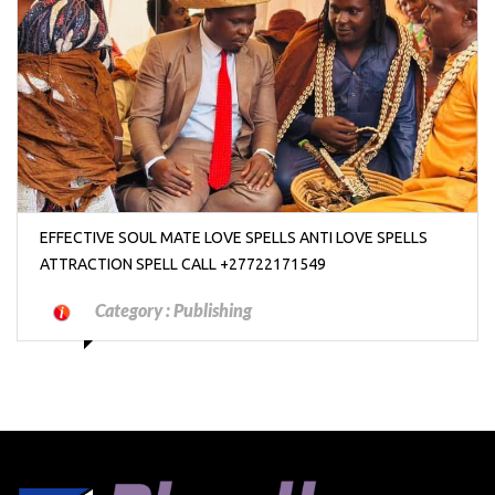
₱2000
VOODOO LOST LOVE SPELLS AND WICCAN LOST LOVE SPELLS
THAT WORKS SAME DAY CALL / WHATSAPP: +27722171549
Category :
Birthday And Party