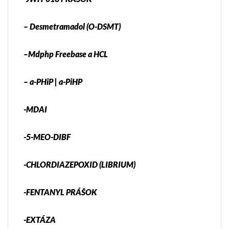
– Desmetramadol (O-DSMT)
–Mdphp Freebase a HCL
– a-PHiP | a-PiHP
-MDAI
-5-MEO-DIBF
-CHLORDIAZEPOXID (LIBRIUM)
-FENTANYL PRÁŠOK
-EXTÁZA