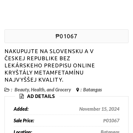
₱01067
NAKUPUJTE NA SLOVENSKU A V
ČESKEJ REPUBLIKE BEZ
LEKÁRSKEHO PREDPISU ONLINE
KRYŠTÁLY METAMFETAMÍNU
NAJVYŠŠEJ KVALITY.
:
Beauty, Health, and Grocery
:
Batangas
AD DETAILS
Added:
November 15, 2024
Sale Price:
₱01067
Location:
Batangas