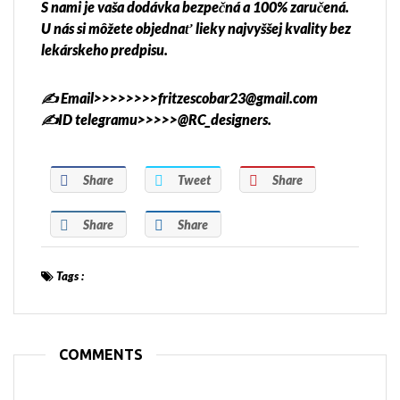
S nami je vaša dodávka bezpečná a 100% zaručená.
U nás si môžete objednať lieky najvyššej kvality bez
lekárskeho predpisu.
✍️ Email>>>>>>>>fritzescobar23@gmail.com
✍️ID telegramu>>>>>@RC_designers.
Share
Tweet
Share
Share
Share
Tags :
COMMENTS