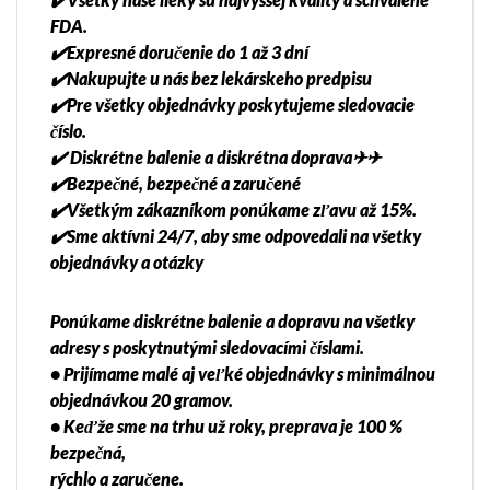
FDA.
✔️Expresné doručenie do 1 až 3 dní
✔️Nakupujte u nás bez lekárskeho predpisu
✔️Pre všetky objednávky poskytujeme sledovacie
číslo.
✔️ Diskrétne balenie a diskrétna doprava✈✈
✔️Bezpečné, bezpečné a zaručené
✔️Všetkým zákazníkom ponúkame zľavu až 15%.
✔️Sme aktívni 24/7, aby sme odpovedali na všetky
objednávky a otázky
Ponúkame diskrétne balenie a dopravu na všetky
adresy s poskytnutými sledovacími číslami.
• Prijímame malé aj veľké objednávky s minimálnou
objednávkou 20 gramov.
• Keďže sme na trhu už roky, preprava je 100 %
bezpečná,
rýchlo a zaručene.