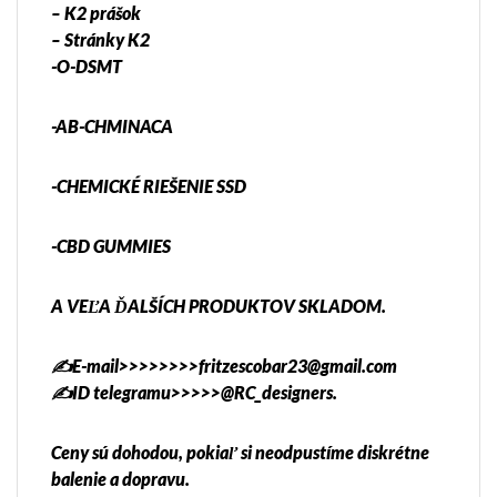
– K2 prášok
– Stránky K2
-O-DSMT
-AB-CHMINACA
-CHEMICKÉ RIEŠENIE SSD
-CBD GUMMIES
A VEĽA ĎALŠÍCH PRODUKTOV SKLADOM.
✍️E-mail>>>>>>>>fritzescobar23@gmail.com
✍️ID telegramu>>>>>@RC_designers.
Ceny sú dohodou, pokiaľ si neodpustíme diskrétne
balenie a dopravu.