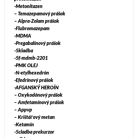
-Metonitazen
– Temazepamový prášok
– Alpra-Zolam prášok
-Flubromazepam
-MDMA
-Pregabalínový prášok
-5kladba
-5f-mdmb-2201
-PMK OLEJ
-N-etylhexedrón
-Efedrínový prášok
-AFGANSKÝ HEROÍN
– Oxykodónový prášok
– Amfetamínový prášok
– Appvp
– Krištáľový metan
-Ketamín
-5cladba prekurzor