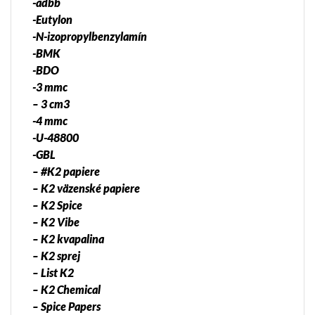
-adbb
-Eutylon
-N-izopropylbenzylamín
-BMK
-BDO
-3 mmc
– 3 cm3
-4 mmc
-U-48800
-GBL
– #K2 papiere
– K2 väzenské papiere
– K2 Spice
– K2 Vibe
– K2 kvapalina
– K2 sprej
– List K2
– K2 Chemical
– Spice Papers