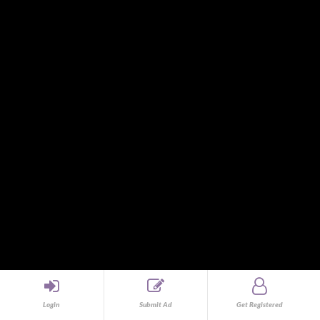
CCTV and Security Products
CDs, DVDs, and Blu-ray Discs
Clothes
Clothing and Accessories
Collectibles
Communication devices (non-mobile phones)
Computer and IT
Computers
Concert
Consulting
Consumer Electronics
Corded Phone
Courier and Logistics
Distributors
Dogs
Domestic Help
Drawings and Paintings
Education
Login
Submit Ad
Get Registered
Emblem, Sticker and Decals