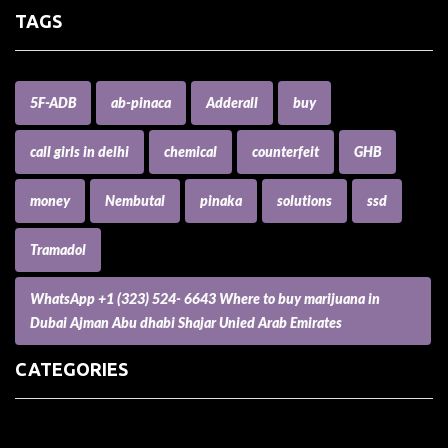
TAGS
5F-ADB
ab-pinaca
Adderall
buy
call girls in delhi
chemical
counterfeit
GHB
money
Nembutal
pinaka
solutions
ssd
Tramadol
WhatsApp +1 (323) 524- 6643 Where to buy marijuana in
Dubai Ajman Abu dhabi Shajar Unied Arab Emirates
CATEGORIES
(73) Boats, Aircrafts, and Recreational Vehicles