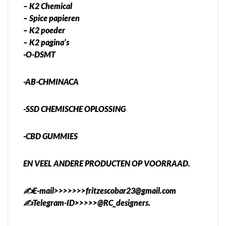
– K2 Chemical
– Spice papieren
– K2 poeder
– K2 pagina’s
-O-DSMT
-AB-CHMINACA
-SSD CHEMISCHE OPLOSSING
-CBD GUMMIES
EN VEEL ANDERE PRODUCTEN OP VOORRAAD.
✍️E-mail>>>>>>>fritzescobar23@gmail.com
✍️Telegram-ID>>>>>@RC_designers.