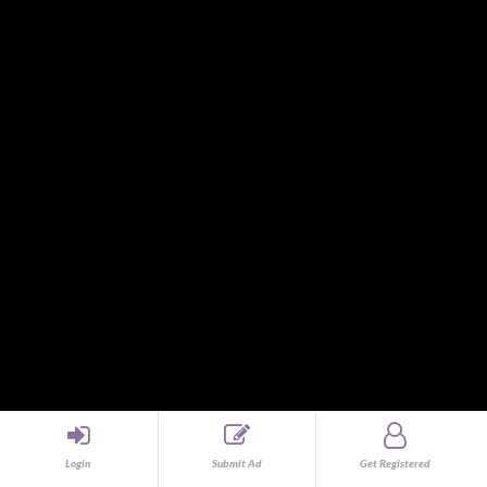
Casting and Auditions
Cats
CCTV and Security Products
CDs, DVDs, and Blu-ray Discs
Clothes
Clothing and Accessories
Collectibles
Communication devices (non-mobile phones)
Computer and IT
Computers
Concert
Consulting
Consumer Electronics
Corded Phone
Courier and Logistics
Distributors
Dogs
Domestic Help
Login
Submit Ad
Get Registered
Drawings and Paintings