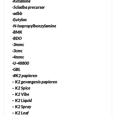
-Ketamine
-5cladba precursor
-adbb
-Eutylon
-N-Isopropylbenzylamine
-BMK
-BDO
-3mmc
-3cmc
-4mmc
-U-48800
-GBL
-#K2 papieren
– K2 gevangenis papieren
– K2 Spice
– K2 Vibe
– K2 Liquid
– K2 Spray
– K2 Leaf