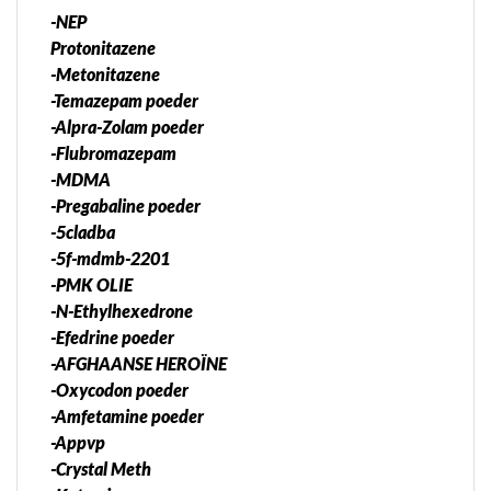
-NEP
Protonitazene
-Metonitazene
-Temazepam poeder
-Alpra-Zolam poeder
-Flubromazepam
-MDMA
-Pregabaline poeder
-5cladba
-5f-mdmb-2201
-PMK OLIE
-N-Ethylhexedrone
-Efedrine poeder
-AFGHAANSE HEROÏNE
-Oxycodon poeder
-Amfetamine poeder
-Appvp
-Crystal Meth