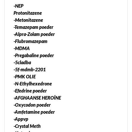
-NEP
Protonitazene
-Metonitazene
-Temazepam poeder
-Alpra-Zolam poeder
-Flubromazepam
-MDMA
-Pregabaline poeder
-5cladba
-5f-mdmb-2201
-PMK OLIE
-N-Ethylhexedrone
-Efedrine poeder
-AFGHAANSE HEROÏNE
-Oxycodon poeder
-Amfetamine poeder
-Appvp
-Crystal Meth