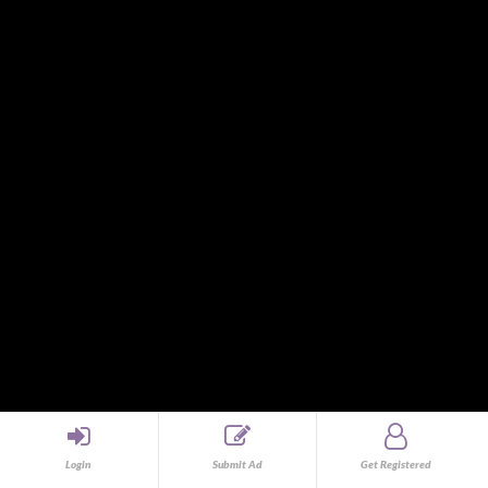
Casting and Auditions
Cats
CCTV and Security Products
CDs, DVDs, and Blu-ray Discs
Clothes
Clothing and Accessories
Collectibles
Communication devices (non-mobile phones)
Computer and IT
Computers
Concert
Consulting
Consumer Electronics
Corded Phone
Courier and Logistics
Distributors
Dogs
Domestic Help
Login
Submit Ad
Get Registered
Drawings and Paintings