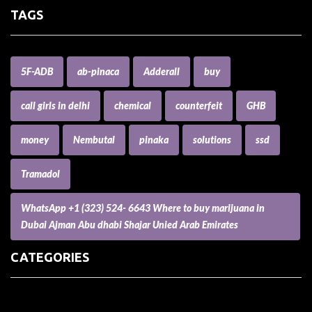
TAGS
5F-ADB
ab-pinaca
Adderall
buy
call girls in delhi
chemical
counterfeit
GHB
money
Nembutal
pinaka
solutions
ssd
Tramadol
WhatsApp +1 (323) 524- 6643 Where to buy marijuana in
Dubai Ajman Abu dhabi Shajar Unied Arab Emirates
CATEGORIES
(73) Boats, Aircrafts, and Recreational Vehicles