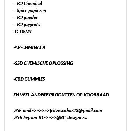
– K2 Chemical
– Spice papieren
– K2 poeder
– K2 pagina’s
-O-DSMT
-AB-CHMINACA
-SSD CHEMISCHE OPLOSSING
-CBD GUMMIES
EN VEEL ANDERE PRODUCTEN OP VOORRAAD.
✍️E-mail>>>>>>>fritzescobar23@gmail.com
✍️Telegram-ID>>>>>@RC_designers.