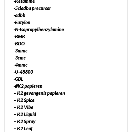
-Ketamine
-5cladba precursor
-adbb
-Eutylon
-N-Isopropylbenzylamine
-BMK
-BDO
-3mmc
-3cmc
-4mmc
-U-48800
-GBL
-#K2 papieren
– K2 gevangenis papieren
– K2 Spice
– K2 Vibe
– K2 Liquid
– K2 Spray
– K2 Leaf