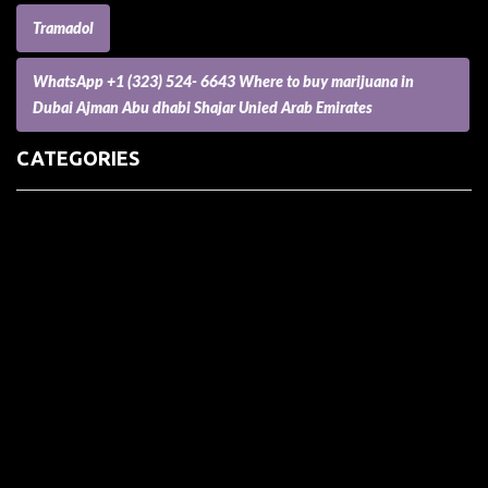
Tramadol
WhatsApp +1 (323) 524- 6643 Where to buy marijuana in
Dubai Ajman Abu dhabi Shajar Unied Arab Emirates
CATEGORIES
(73) Boats, Aircrafts, and Recreational Vehicles
Accesories for Pets
Accessories and Parts for Notebooks, Laptops and Netbooks
Accessories and Sunglasses
Accessories for Mobile Phones and Tablets
Accounting and Auditing
Advertising
Agriculture and Aquaculture
Agriculture and Forestry
Apartment and Condominium