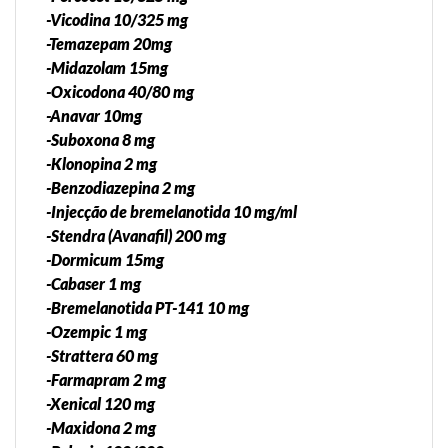
-Vicodina 10/325 mg
-Temazepam 20mg
-Midazolam 15mg
-Oxicodona 40/80 mg
-Anavar 10mg
-Suboxona 8 mg
-Klonopina 2 mg
-Benzodiazepina 2 mg
-Injecção de bremelanotida 10 mg/ml
-Stendra (Avanafil) 200 mg
-Dormicum 15mg
-Cabaser 1 mg
-Bremelanotida PT-141 10 mg
-Ozempic 1 mg
-Strattera 60 mg
-Farmapram 2 mg
-Xenical 120 mg
-Maxidona 2 mg