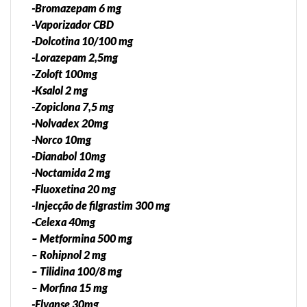
-Bromazepam 6 mg
-Vaporizador CBD
-Dolcotina 10/100 mg
-Lorazepam 2,5mg
-Zoloft 100mg
-Ksalol 2 mg
-Zopiclona 7,5 mg
-Nolvadex 20mg
-Norco 10mg
-Dianabol 10mg
-Noctamida 2 mg
-Fluoxetina 20 mg
-Injecção de filgrastim 300 mg
-Celexa 40mg
– Metformina 500 mg
– Rohipnol 2 mg
– Tilidina 100/8 mg
– Morfina 15 mg
-Elvanse 30mg