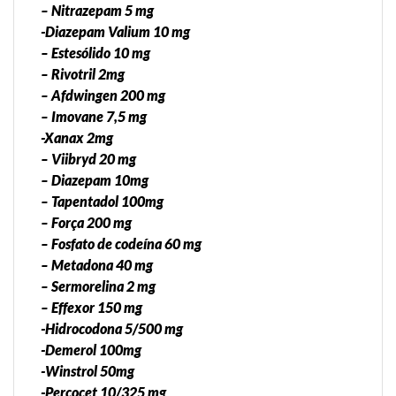
– Nitrazepam 5 mg
-Diazepam Valium 10 mg
– Estesólido 10 mg
– Rivotril 2mg
– Afdwingen 200 mg
– Imovane 7,5 mg
-Xanax 2mg
– Viibryd 20 mg
– Diazepam 10mg
– Tapentadol 100mg
– Força 200 mg
– Fosfato de codeína 60 mg
– Metadona 40 mg
– Sermorelina 2 mg
– Effexor 150 mg
-Hidrocodona 5/500 mg
-Demerol 100mg
-Winstrol 50mg
-Percocet 10/325 mg