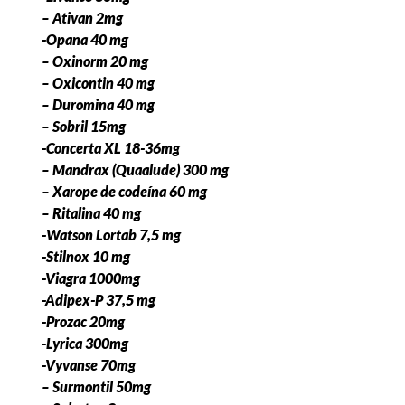
– Ativan 2mg
-Opana 40 mg
– Oxinorm 20 mg
– Oxicontin 40 mg
– Duromina 40 mg
– Sobril 15mg
-Concerta XL 18-36mg
– Mandrax (Quaalude) 300 mg
– Xarope de codeína 60 mg
– Ritalina 40 mg
-Watson Lortab 7,5 mg
-Stilnox 10 mg
-Viagra 1000mg
-Adipex-P 37,5 mg
-Prozac 20mg
-Lyrica 300mg
-Vyvanse 70mg
– Surmontil 50mg