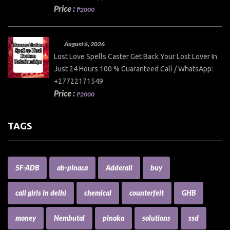
Price :
₱2000
August 6, 2026
Lost Love Spells Caster Get Back Your Lost Lover In
Just 24 Hours 100 % Guaranteed Call / WhatsApp:
+27722171549
Price :
₱2000
TAGS
5F-ADB
ab-pinaca
Adderall
buy
call girls in delhi
chemical
counterfeit
GHB
money
Nembutal
pinaka
solutions
ssd