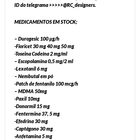
ID do telegrama >>>>>@RC_designers.
MEDICAMENTOS EM STOCK;
– Durogesic 100 µg/h
-Fioricet 30 mg 40 mg 50 mg
-Toseina Codeína 2 mg/ml
– Escopolamina 0,5 mg/2 ml
-Lexotanil 6 mg
– Nembutal em pó
-Patch de fentanilo 100 mcg/h
– MDMA 50mg
-Paxil 10mg
-Donormil 15 mg
-Fentermina 37, 5 mg
-Efedrina 30 mg
-Captágono 30 mg
-Anfetamina 5 mg