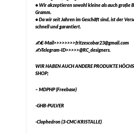
• Wir akzeptieren sowohl kleine als auch große 
Gramm.
• Da wir seit Jahren im Geschäft sind, ist der Ver
schnell und garantiert.
✍️E-Mail>>>>>>>>fritzescobar23@gmail.com
✍️Telegram-ID>>>>>@RC_designers.
WIR HABEN AUCH ANDERE PRODUKTE HÖCHST
SHOP;
– MDPHP (Freebase)
-GHB-PULVER
-Clophedron (3-CMC-KRISTALLE)