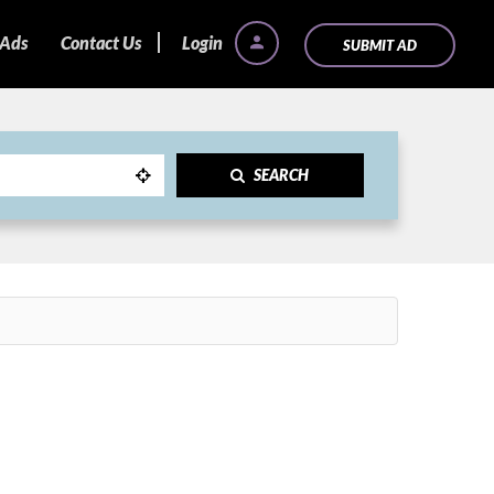
 Ads
Contact Us
Login
SUBMIT AD
SEARCH