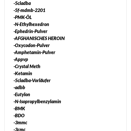
-5cladba
-5f-mdmb-2201
-PMK-ÖL
-N-Ethylhexedron
-Ephedrin-Pulver
-AFGHANISCHES HEROIN
-Oxycodon-Pulver
-Amphetamin-Pulver
-Appvp
-Crystal Meth
-Ketamin
-5cladba-Vorläufer
-adbb
-Eutylon
-N-Isopropylbenzylamin
-BMK
-BDO
-3mmc
-3cmc