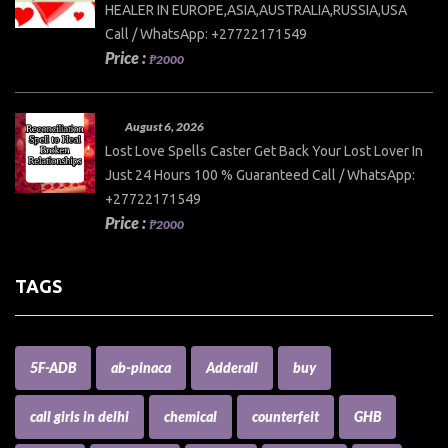
HEALER IN EUROPE,ASIA,AUSTRALIA,RUSSIA,USA
Call / WhatsApp: +27722171549
Price :
₱2000
August 6, 2026
Lost Love Spells Caster Get Back Your Lost Lover In
Just 24 Hours 100 % Guaranteed Call / WhatsApp:
+27722171549
Price :
₱2000
TAGS
5F-ADB
ab-pinaca
Adderall
buy
call girls in delhi
chemical
counterfeit
GHB