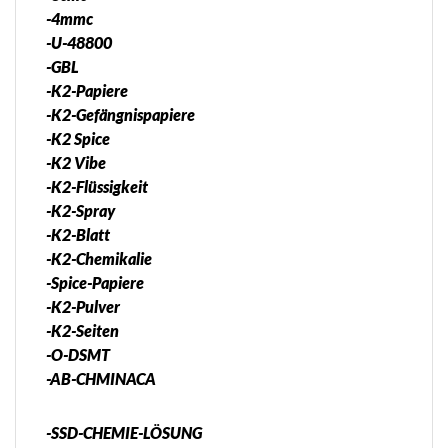
-4mmc
-U-48800
-GBL
-K2-Papiere
-K2-Gefängnispapiere
-K2 Spice
-K2 Vibe
-K2-Flüssigkeit
-K2-Spray
-K2-Blatt
-K2-Chemikalie
-Spice-Papiere
-K2-Pulver
-K2-Seiten
-O-DSMT
-AB-CHMINACA
-SSD-CHEMIE-LÖSUNG