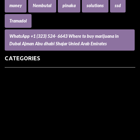
money
Nembutal
pinaka
solutions
ssd
Tramadol
WhatsApp +1 (323) 524- 6643 Where to buy marijuana in
Dubai Ajman Abu dhabi Shajar Unied Arab Emirates
CATEGORIES
(73) Boats, Aircrafts, and Recreational Vehicles
Accesories for Pets
Accessories and Parts for Notebooks, Laptops and Netbooks
Accessories and Sunglasses
Accessories for Mobile Phones and Tablets
Accounting and Auditing
Advertising
Agriculture and Aquaculture