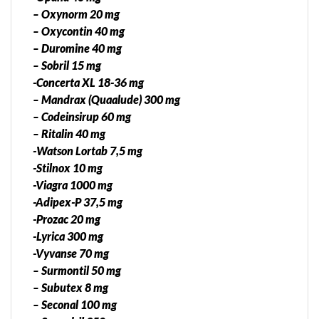
– Oxynorm 20 mg
– Oxycontin 40 mg
– Duromine 40 mg
– Sobril 15 mg
-Concerta XL 18-36 mg
– Mandrax (Quaalude) 300 mg
– Codeinsirup 60 mg
– Ritalin 40 mg
-Watson Lortab 7,5 mg
-Stilnox 10 mg
-Viagra 1000 mg
-Adipex-P 37,5 mg
-Prozac 20 mg
-Lyrica 300 mg
-Vyvanse 70 mg
– Surmontil 50 mg
– Subutex 8 mg
– Seconal 100 mg