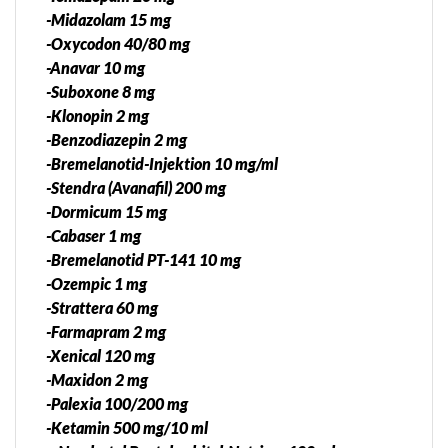
-Midazolam 15 mg
-Oxycodon 40/80 mg
-Anavar 10 mg
-Suboxone 8 mg
-Klonopin 2 mg
-Benzodiazepin 2 mg
-Bremelanotid-Injektion 10 mg/ml
-Stendra (Avanafil) 200 mg
-Dormicum 15 mg
-Cabaser 1 mg
-Bremelanotid PT-141 10 mg
-Ozempic 1 mg
-Strattera 60 mg
-Farmapram 2 mg
-Xenical 120 mg
-Maxidon 2 mg
-Palexia 100/200 mg
-Ketamin 500 mg/10 ml