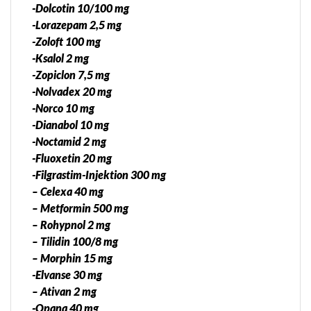
-Dolcotin 10/100 mg
-Lorazepam 2,5 mg
-Zoloft 100 mg
-Ksalol 2 mg
-Zopiclon 7,5 mg
-Nolvadex 20 mg
-Norco 10 mg
-Dianabol 10 mg
-Noctamid 2 mg
-Fluoxetin 20 mg
-Filgrastim-Injektion 300 mg
– Celexa 40 mg
– Metformin 500 mg
– Rohypnol 2 mg
– Tilidin 100/8 mg
– Morphin 15 mg
-Elvanse 30 mg
– Ativan 2 mg
-Opana 40 mg