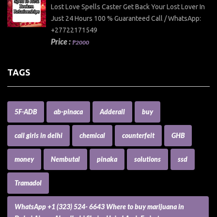
Lost Love Spells Caster Get Back Your Lost Lover In
Just 24 Hours 100 % Guaranteed Call / WhatsApp:
+27722171549
Price :
₱2000
TAGS
5F-ADB
ab-pinaca
Adderall
buy
call girls in delhi
chemical
counterfeit
GHB
money
Nembutal
pinaka
solutions
ssd
Tramadol
WhatsApp +1 (323) 524- 6643 Where to buy marijuana in