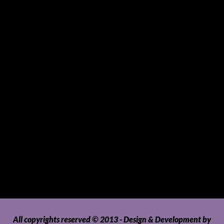
Small Mammals
Souvenirs and Giveaways
Sports and Hobbies
Sports Gear and Accessories
SUVs, AUVs, Pick-ups, Jeeps and 4WDs
Tablets
Telecommunications
Tour Packages
Toys and Playthings
Travel, Tourism, Hospitality and Recreation
Uncategorized
Upholstery, Seatcovers and Other Interior Parts and
Accessories
Video Games and Consoles
Washing Machines and Dryers
All copyrights reserved © 2013 - Design & Development by