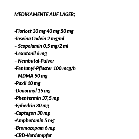
MEDIKAMENTE AUF LAGER;
-Fioricet 30 mg 40 mg 50 mg
-Toseina Codein 2 mg/ml
– Scopolamin 0,5 mg/2 ml
-Lexotanil 6 mg
– Nembutal-Pulver
-Fentanyl-Pflaster 100 mcg/h
– MDMA 50 mg
-Paxil 10 mg
-Donormyl 15 mg
-Phentermin 37,5 mg
-Ephedrin 30 mg
-Captagon 30 mg
-Amphetamin 5 mg
-Bromazepam 6 mg
-CBD-Verdampfer