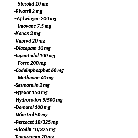
– Stesolid 10 mg
-Rivotril 2 mg
–Afdwingen 200 mg
– Imovane 7,5 mg
-Xanax 2 mg
-Viibryd 20 mg
-Diazepam 10 mg
-Tapentadol 100 mg
– Force 200 mg
-Codeinphosphat 60 mg
– Methadon 40 mg
-Sermorelin 2 mg
-Effexor 150 mg
-Hydrocodon 5/500 mg
-Demerol 100 mg
-Winstrol 50 mg
-Percocet 10/325 mg
-Vicodin 10/325 mg
-Temazepam 20 mg