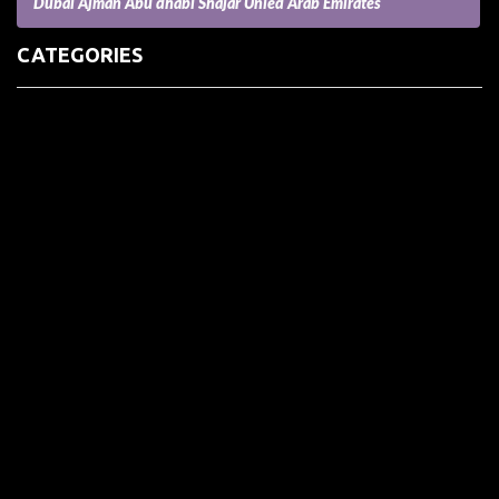
Dubai Ajman Abu dhabi Shajar Unied Arab Emirates
CATEGORIES
(73) Boats, Aircrafts, and Recreational Vehicles
Accesories for Pets
Accessories and Parts for Notebooks, Laptops and Netbooks
Accessories and Sunglasses
Accessories for Mobile Phones and Tablets
Accounting and Auditing
Advertising
Agriculture and Aquaculture
Agriculture and Forestry
Apartment and Condominium
Appliances
Architecture
Arts and Crafts
Arts and Entertainment