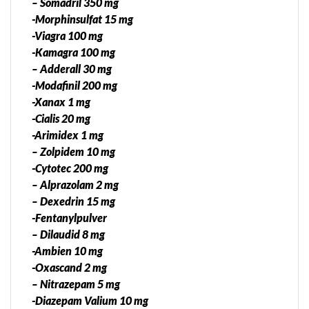
– Somadril 350 mg
-Morphinsulfat 15 mg
-Viagra 100 mg
-Kamagra 100 mg
– Adderall 30 mg
-Modafinil 200 mg
-Xanax 1 mg
-Cialis 20 mg
-Arimidex 1 mg
– Zolpidem 10 mg
-Cytotec 200 mg
– Alprazolam 2 mg
– Dexedrin 15 mg
-Fentanylpulver
– Dilaudid 8 mg
-Ambien 10 mg
-Oxascand 2 mg
– Nitrazepam 5 mg
-Diazepam Valium 10 mg