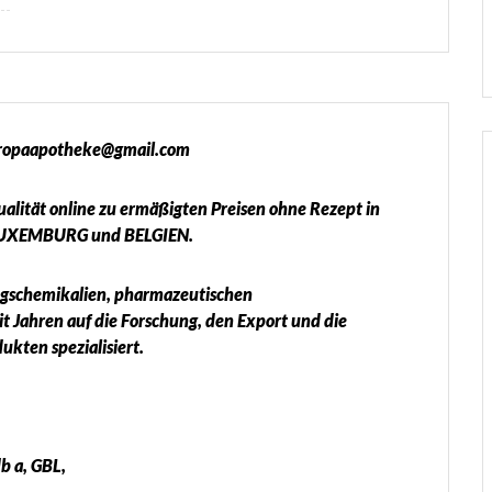
eeuropaapotheke@gmail.com
lität online zu ermäßigten Preisen ohne Rezept in
UXEMBURG und BELGIEN.
ungschemikalien, pharmazeutischen
 Jahren auf die Forschung, den Export und die
kten spezialisiert.
b a, GBL,