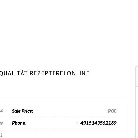
-QUALITÄT REZEPTFREI ONLINE
24
Sale Price:
₱00
es
Phone:
+4915143562189
1