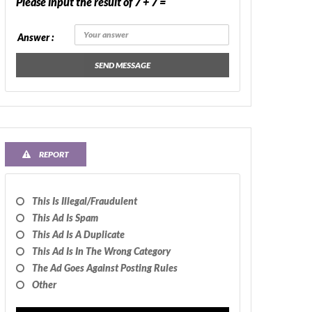
Please input the result of 7 + 7 =
Answer :
SEND MESSAGE
REPORT
This Is Illegal/fraudulent
This Ad Is Spam
This Ad Is A Duplicate
This Ad Is In The Wrong Category
The Ad Goes Against Posting Rules
Other