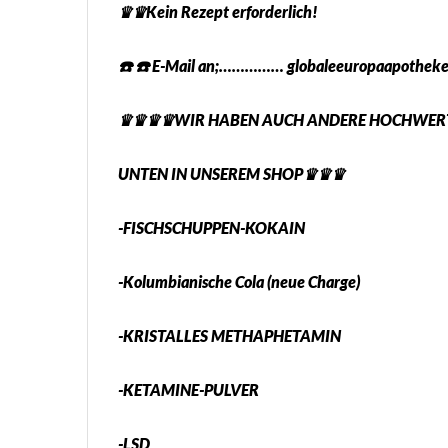
♛♛Kein Rezept erforderlich!
☎️ ☎️ E-Mail an;…………… globaleeuropaapothek
♛♛♛♛WIR HABEN AUCH ANDERE HOCHWERTI
UNTEN IN UNSEREM SHOP♛♛♛
-FISCHSCHUPPEN-KOKAIN
-Kolumbianische Cola (neue Charge)
-KRISTALLES METHAPHETAMIN
-KETAMINE-PULVER
-LSD