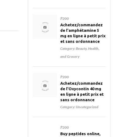
₱200
Achetez/commandez
de l'amphétamine 5
mg en ligne à petit prix
et sans ordonnance
Category:
Beauty, Health,
and Grocery
₱200
Achetez/commandez
de l'Oxycontin 40 mg
en ligne à petit prix et
sans ordonnance
Category:
Uncategorized
₱200
Buy peptides online,