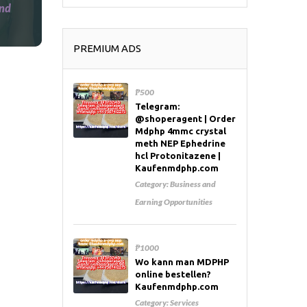
and
PREMIUM ADS
₱500
Telegram:
@shoperagent | Order
Mdphp 4mmc crystal
meth NEP Ephedrine
hcl Protonitazene |
Kaufenmdphp.com
Category:
Business and
Earning Opportunities
₱1000
Wo kann man MDPHP
online bestellen?
Kaufenmdphp.com
Category:
Services