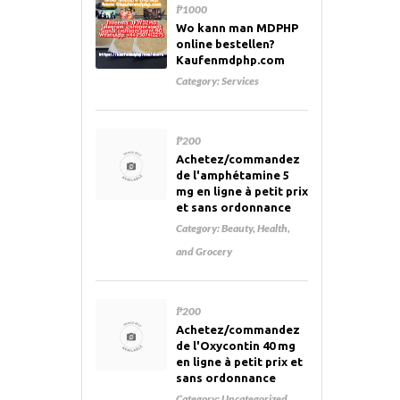
₱1000
Wo kann man MDPHP
online bestellen?
Kaufenmdphp.com
Category:
Services
₱200
Achetez/commandez
de l'amphétamine 5
mg en ligne à petit prix
et sans ordonnance
Category:
Beauty, Health,
and Grocery
₱200
Achetez/commandez
de l'Oxycontin 40 mg
en ligne à petit prix et
sans ordonnance
Category:
Uncategorized