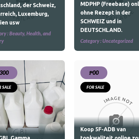
MDPHP (Freebase) onl
schland, der Schweiz,
DEUTSCHLAND.
ohne Rezept in der
rreich, Luxemburg,
Category :
Uncategorized
SCHWEIZ und in
ien usw
DEUTSCHLAND.
Kontaktieren Sie uns
ory :
Beauty, Health, and
unter:
ry
Category :
Uncategorized
globaleeuropaapotheke@gmail.com
Kaufen/bestellen Sie
MDPHP Freebase und HCl
in bester Qualität online
300
₱00
zu ermäßigten Preisen
R SALE
ohne ärztliches Rezept in
FOR SALE
Deutschland, der Schweiz,
Koop 5F-ADB van
Luxemburg und
topkwaliteit online
Österreich. Wir sind ein
zonder recept BELGIË en
zuverlässig
NL.
Koop 5F-ADB van
Category :
Beauty, Health, and
 GBL Gamma
topkwaliteit online z