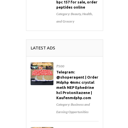
bpc 157 for sale, order
peptides online
Category:
Beauty, Health,
and Grocery
LATEST ADS
₱500
Telegram:
@shoperagent | Order
Mdphp 4mmc crystal
meth NEP Ephedrine
hcl Protonitazene |
Kaufenmdphp.com
Category:
Business and
Earning Opportunities