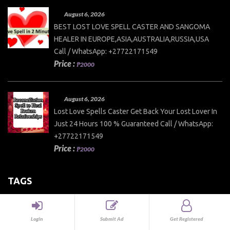
August 6, 2026
BEST LOST LOVE SPELL CASTER AND SANGOMA
HEALER IN EUROPE,ASIA,AUSTRALIA,RUSSIA,USA
Call / WhatsApp: +27722171549
Price :
₱2000
August 6, 2026
Lost Love Spells Caster Get Back Your Lost Lover In
Just 24 Hours 100 % Guaranteed Call / WhatsApp:
+27722171549
Price :
₱2000
TAGS
Login
Submit Ad
Get Registered
5F-ADB
ab-pinaca
Adderall
buy