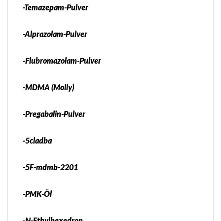
-Temazepam-Pulver
-Alprazolam-Pulver
-Flubromazolam-Pulver
-MDMA (Molly)
-Pregabalin-Pulver
-5cladba
-5F-mdmb-2201
-PMK-Öl
-N-Ethylhexedron