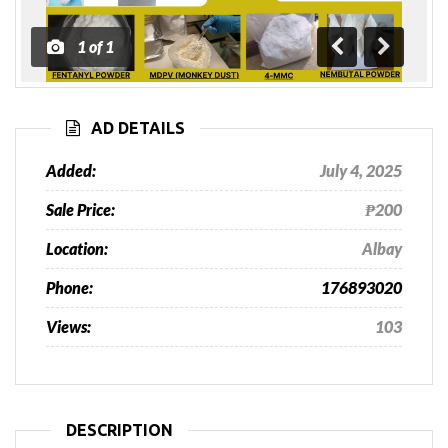
1
of
1
Previous
Next
AD DETAILS
Added:
July 4, 2025
Sale Price:
₱200
Location:
Albay
Phone:
176893020
Views:
103
DESCRIPTION