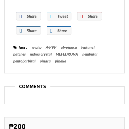
Share
Tweet
Share
Share
Share
Tags :
a-php
A-PVP
ab-pinaca
fentanyl
patches
mdma crystal
MEFEDRONA
nembutal
pentobarbital
pinaca
pinaka
COMMENTS
₱200