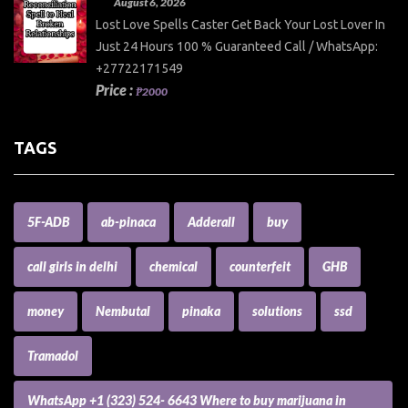
August 6, 2026
Lost Love Spells Caster Get Back Your Lost Lover In
Just 24 Hours 100 % Guaranteed Call / WhatsApp:
+27722171549
Price :
₱2000
TAGS
5F-ADB
ab-pinaca
Adderall
buy
call girls in delhi
chemical
counterfeit
GHB
money
Nembutal
pinaka
solutions
ssd
Tramadol
WhatsApp +1 (323) 524- 6643 Where to buy marijuana in