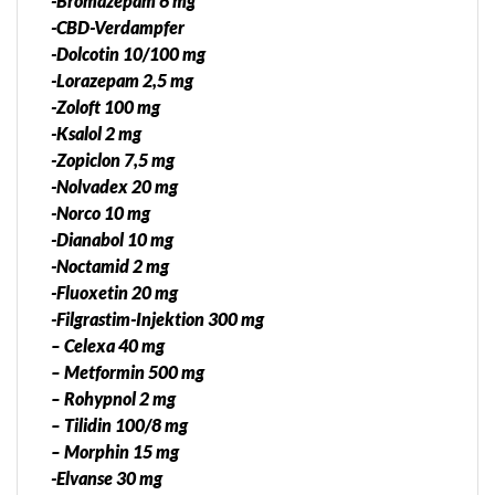
-Bromazepam 6 mg
-CBD-Verdampfer
-Dolcotin 10/100 mg
-Lorazepam 2,5 mg
-Zoloft 100 mg
-Ksalol 2 mg
-Zopiclon 7,5 mg
-Nolvadex 20 mg
-Norco 10 mg
-Dianabol 10 mg
-Noctamid 2 mg
-Fluoxetin 20 mg
-Filgrastim-Injektion 300 mg
– Celexa 40 mg
– Metformin 500 mg
– Rohypnol 2 mg
– Tilidin 100/8 mg
– Morphin 15 mg
-Elvanse 30 mg