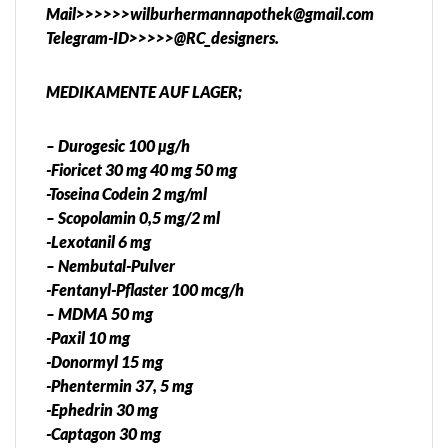
Mail>>>>>>wilburhermannapothek@gmail.com
Telegram-ID>>>>>@RC_designers.
MEDIKAMENTE AUF LAGER;
– Durogesic 100 µg/h
-Fioricet 30 mg 40 mg 50 mg
-Toseina Codein 2 mg/ml
– Scopolamin 0,5 mg/2 ml
-Lexotanil 6 mg
– Nembutal-Pulver
-Fentanyl-Pflaster 100 mcg/h
– MDMA 50 mg
-Paxil 10 mg
-Donormyl 15 mg
-Phentermin 37, 5 mg
-Ephedrin 30 mg
-Captagon 30 mg