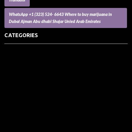
WhatsApp +1 (323) 524- 6643 Where to buy marijuana in
Dubai Ajman Abu dhabi Shajar Unied Arab Emirates
CATEGORIES
(73) Boats, Aircrafts, and Recreational Vehicles
Accesories for Pets
Accessories and Parts for Notebooks, Laptops and Netbooks
Accessories and Sunglasses
Accessories for Mobile Phones and Tablets
Accounting and Auditing
Advertising
Agriculture and Aquaculture
Agriculture and Forestry
Apartment and Condominium
Appliances