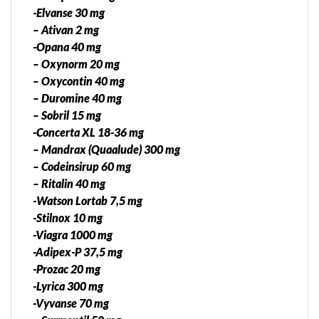
-Elvanse 30 mg
– Ativan 2 mg
-Opana 40 mg
– Oxynorm 20 mg
– Oxycontin 40 mg
– Duromine 40 mg
– Sobril 15 mg
-Concerta XL 18-36 mg
– Mandrax (Quaalude) 300 mg
– Codeinsirup 60 mg
– Ritalin 40 mg
-Watson Lortab 7,5 mg
-Stilnox 10 mg
-Viagra 1000 mg
-Adipex-P 37,5 mg
-Prozac 20 mg
-Lyrica 300 mg
-Vyvanse 70 mg