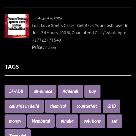
August 6, 2026
Lost Love Spells Caster Get Back Your Lost Lover In
Just 24 Hours 100 % Guaranteed Call / WhatsApp:
+27722171549
Price :
₱2000
TAGS
5F-ADB
ab-pinaca
Adderall
buy
call girls in delhi
chemical
counterfeit
GHB
money
Nembutal
pinaka
solutions
ssd
Tramadol