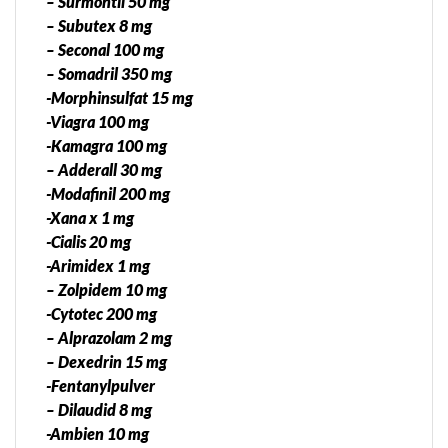
– Surmontil 50 mg
– Subutex 8 mg
– Seconal 100 mg
– Somadril 350 mg
-Morphinsulfat 15 mg
-Viagra 100 mg
-Kamagra 100 mg
– Adderall 30 mg
-Modafinil 200 mg
-Xana x 1 mg
-Cialis 20 mg
-Arimidex 1 mg
– Zolpidem 10 mg
-Cytotec 200 mg
– Alprazolam 2 mg
– Dexedrin 15 mg
-Fentanylpulver
– Dilaudid 8 mg
-Ambien 10 mg