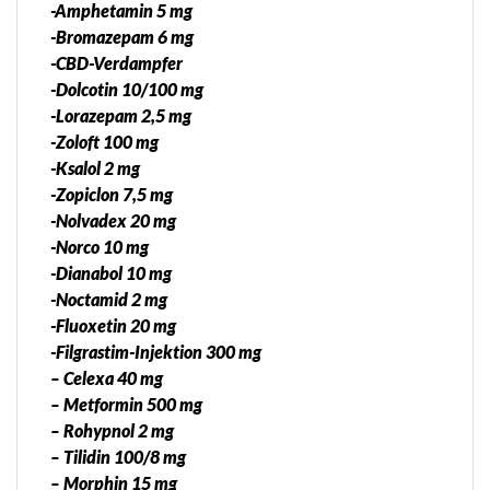
-Amphetamin 5 mg
-Bromazepam 6 mg
-CBD-Verdampfer
-Dolcotin 10/100 mg
-Lorazepam 2,5 mg
-Zoloft 100 mg
-Ksalol 2 mg
-Zopiclon 7,5 mg
-Nolvadex 20 mg
-Norco 10 mg
-Dianabol 10 mg
-Noctamid 2 mg
-Fluoxetin 20 mg
-Filgrastim-Injektion 300 mg
– Celexa 40 mg
– Metformin 500 mg
– Rohypnol 2 mg
– Tilidin 100/8 mg
– Morphin 15 mg