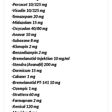
-Percocet 10/325 mg
-Vicodin 10/325 mg
-Temazepam 20 mg
-Midazolam 15 mg
-Oxycodon 40/80 mg
-Anavar 10 mg
-Suboxone 8 mg
-Klonopin 2 mg
-Benzodiazepin 2 mg
-Bremelanotid-Injektion 10 mg/ml
-Stendra (Avanafil) 200 mg
-Dormicum 15 mg
-Cabaser 1 mg
-Bremelanotid PT-141 10 mg
-Ozempic 1 mg
-Strattera 60 mg
-Farmapram 2 mg
-Xenical 120 mg