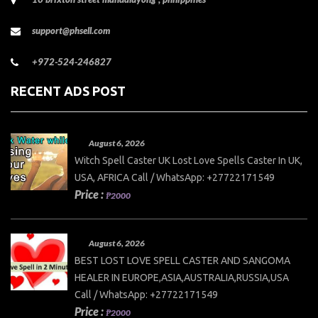
support@phsell.com
+972-524-246827
RECENT ADS POST
August 6, 2026
Witch Spell Caster UK Lost Love Spells Caster In UK,
USA, AFRICA Call / WhatsApp: +27722171549
Price :
₱2000
August 6, 2026
BEST LOST LOVE SPELL CASTER AND SANGOMA
HEALER IN EUROPE,ASIA,AUSTRALIA,RUSSIA,USA
Call / WhatsApp: +27722171549
Price :
₱2000