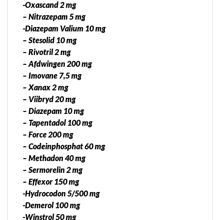
-Oxascand 2 mg
– Nitrazepam 5 mg
-Diazepam Valium 10 mg
– Stesolid 10 mg
– Rivotril 2 mg
– Afdwingen 200 mg
– Imovane 7,5 mg
– Xanax 2 mg
– Viibryd 20 mg
– Diazepam 10 mg
– Tapentadol 100 mg
– Force 200 mg
– Codeinphosphat 60 mg
– Methadon 40 mg
– Sermorelin 2 mg
– Effexor 150 mg
-Hydrocodon 5/500 mg
-Demerol 100 mg
-Winstrol 50 mg