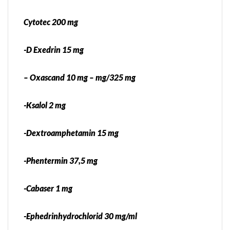
Cytotec 200 mg
-D Exedrin 15 mg
– Oxascand 10 mg – mg/325 mg
-Ksalol 2 mg
-Dextroamphetamin 15 mg
-Phentermin 37,5 mg
-Cabaser 1 mg
-Ephedrinhydrochlorid 30 mg/ml