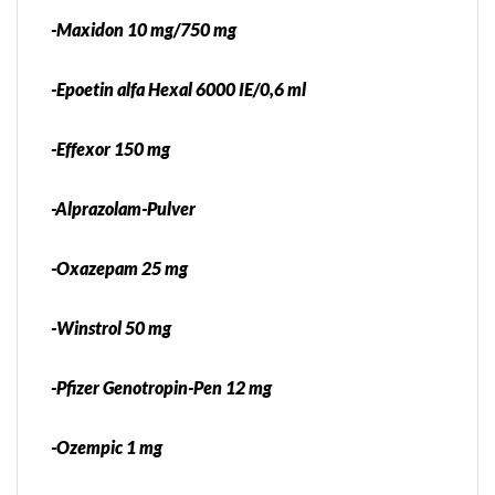
-Maxidon 10 mg/750 mg
-Epoetin alfa Hexal 6000 IE/0,6 ml
-Effexor 150 mg
-Alprazolam-Pulver
-Oxazepam 25 mg
-Winstrol 50 mg
-Pfizer Genotropin-Pen 12 mg
-Ozempic 1 mg