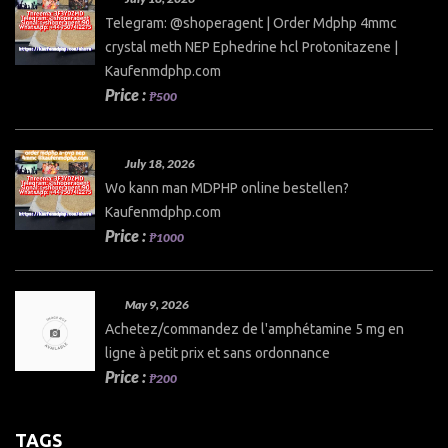
Telegram: @shoperagent | Order Mdphp 4mmc
crystal meth NEP Ephedrine hcl Protonitazene |
Kaufenmdphp.com
Price :
₱500
July 18, 2026
Wo kann man MDPHP online bestellen?
Kaufenmdphp.com
Price :
₱1000
May 9, 2026
Achetez/commandez de l'amphétamine 5 mg en
ligne à petit prix et sans ordonnance
Price :
₱200
TAGS