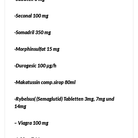
-Seconal 100 mg
-Somadril 350 mg
-Morphinsulfat 15 mg
-Durogesic 100 µg/h
-Makatussin comp.sirop 80ml
-Rybelsus( (Semaglutid) Tabletten 3mg, 7mg und
14mg
– Viagra 100 mg