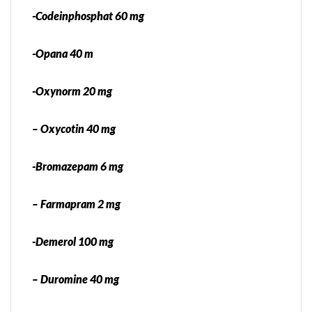
-Codeinphosphat 60 mg
-Opana 40 m
-Oxynorm 20 mg
– Oxycotin 40 mg
-Bromazepam 6 mg
– Farmapram 2 mg
-Demerol 100 mg
– Duromine 40 mg