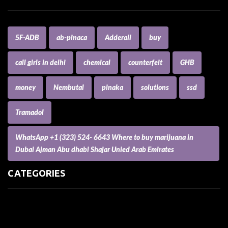
5F-ADB
ab-pinaca
Adderall
buy
call girls in delhi
chemical
counterfeit
GHB
money
Nembutal
pinaka
solutions
ssd
Tramadol
WhatsApp +1 (323) 524- 6643 Where to buy marijuana in
Dubai Ajman Abu dhabi Shajar Unied Arab Emirates
CATEGORIES
(73) Boats, Aircrafts, and Recreational Vehicles
Accesories for Pets