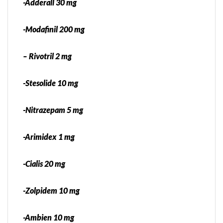
-Adderall 30 mg
-Modafinil 200 mg
– Rivotril 2 mg
-Stesolide 10 mg
-Nitrazepam 5 mg
-Arimidex 1 mg
-Cialis 20 mg
-Zolpidem 10 mg
-Ambien 10 mg