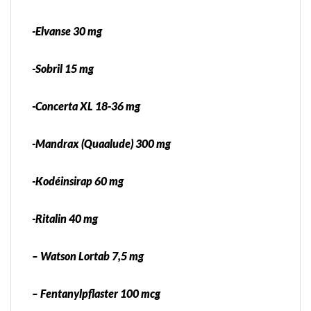
-Elvanse 30 mg
-Sobril 15 mg
-Concerta XL 18-36 mg
-Mandrax (Quaalude) 300 mg
-Kodéinsirap 60 mg
-Ritalin 40 mg
– Watson Lortab 7,5 mg
– Fentanylpflaster 100 mcg