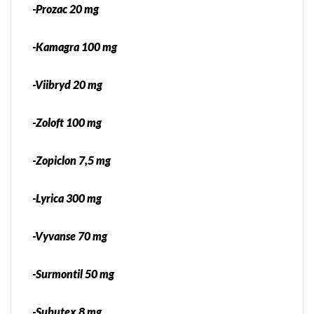
-Prozac 20 mg
-Kamagra 100 mg
-Viibryd 20 mg
-Zoloft 100 mg
-Zopiclon 7,5 mg
-Lyrica 300 mg
-Vyvanse 70 mg
-Surmontil 50 mg
-Subutex 8 mg