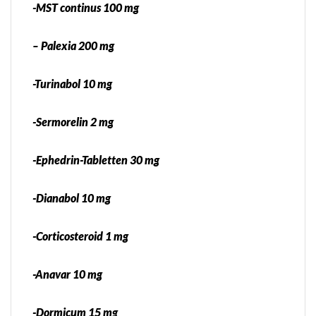
-MST continus 100 mg
– Palexia 200 mg
-Turinabol 10 mg
-Sermorelin 2 mg
-Ephedrin-Tabletten 30 mg
-Dianabol 10 mg
-Corticosteroid 1 mg
-Anavar 10 mg
-Dormicum 15 mg