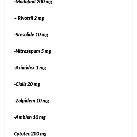
-Modafinil 200 mg
– Rivotril 2 mg
-Stesolide 10 mg
-Nitrazepam 5 mg
-Arimidex 1 mg
-Cialis 20 mg
-Zolpidem 10 mg
-Ambien 10 mg
Cytotec 200 mg