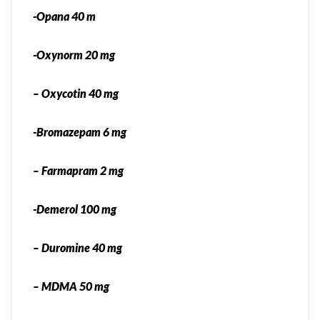
-Opana 40 m
-Oxynorm 20 mg
– Oxycotin 40 mg
-Bromazepam 6 mg
– Farmapram 2 mg
-Demerol 100 mg
– Duromine 40 mg
– MDMA 50 mg