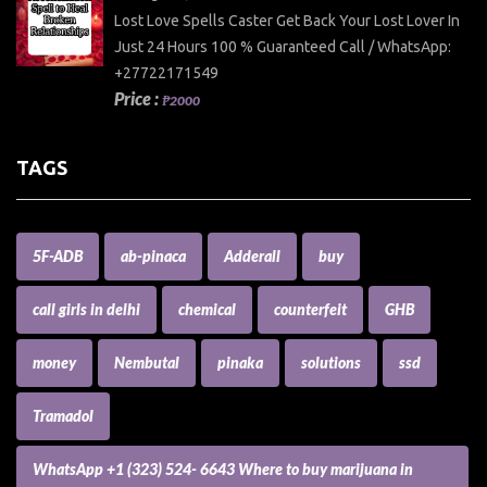
Lost Love Spells Caster Get Back Your Lost Lover In
Just 24 Hours 100 % Guaranteed Call / WhatsApp:
+27722171549
Price :
₱2000
TAGS
5F-ADB
ab-pinaca
Adderall
buy
call girls in delhi
chemical
counterfeit
GHB
money
Nembutal
pinaka
solutions
ssd
Tramadol
WhatsApp +1 (323) 524- 6643 Where to buy marijuana in