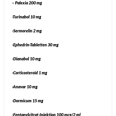
– Palexia 200 mg
-Turinabol 10 mg
-Sermorelin 2 mg
-Ephedrin-Tabletten 30 mg
-Dianabol 10 mg
-Corticosteroid 1 mg
-Anavar 10 mg
-Dormicum 15 mg
-Fentanylcitrat-Injektion 100 mcg/2 ml