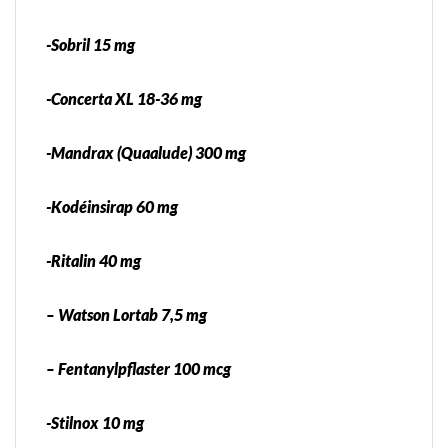
-Sobril 15 mg
-Concerta XL 18-36 mg
-Mandrax (Quaalude) 300 mg
-Kodéinsirap 60 mg
-Ritalin 40 mg
– Watson Lortab 7,5 mg
– Fentanylpflaster 100 mcg
-Stilnox 10 mg