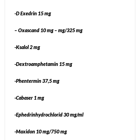
-D Exedrin 15 mg
– Oxascand 10 mg – mg/325 mg
-Ksalol 2 mg
-Dextroamphetamin 15 mg
-Phentermin 37,5 mg
-Cabaser 1 mg
-Ephedrinhydrochlorid 30 mg/ml
-Maxidon 10 mg/750 mg