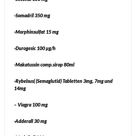
-Somadril 350 mg
-Morphinsulfat 15 mg
-Durogesic 100 µg/h
-Makatussin comp.sirop 80ml
-Rybelsus( (Semaglutid) Tabletten 3mg, 7mg und
14mg
– Viagra 100 mg
-Adderall 30 mg