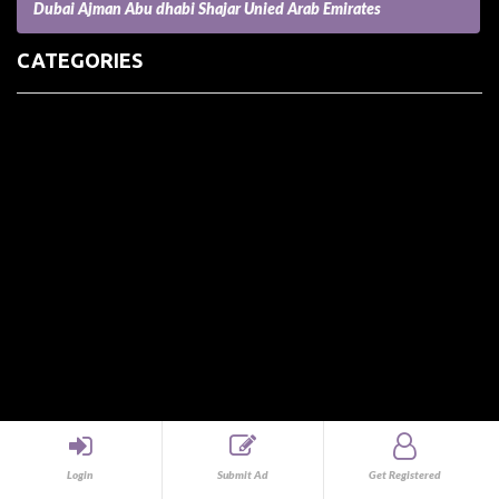
Dubai Ajman Abu dhabi Shajar Unied Arab Emirates
CATEGORIES
(73) Boats, Aircrafts, and Recreational Vehicles
Accesories for Pets
Accessories and Parts for Notebooks, Laptops and Netbooks
Accessories and Sunglasses
Accessories for Mobile Phones and Tablets
Accounting and Auditing
Advertising
Agriculture and Aquaculture
Agriculture and Forestry
Apartment and Condominium
Appliances
Architecture
Arts and Crafts
Login
Submit Ad
Get Registered
Arts and Entertainment