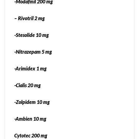
-Modafinil 200 mg
– Rivotril 2 mg
-Stesolide 10 mg
-Nitrazepam 5 mg
-Arimidex 1 mg
-Cialis 20 mg
-Zolpidem 10 mg
-Ambien 10 mg
Cytotec 200 mg