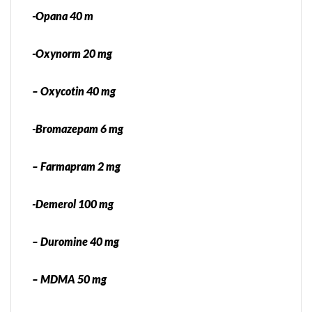
-Opana 40 m
-Oxynorm 20 mg
– Oxycotin 40 mg
-Bromazepam 6 mg
– Farmapram 2 mg
-Demerol 100 mg
– Duromine 40 mg
– MDMA 50 mg