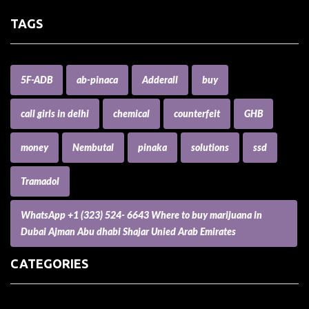
TAGS
5F-ADB
ab-pinaca
Adderall
buy
call girls in delhi
chemical
counterfeit
GHB
money
Nembutal
pinaka
solutions
ssd
Tramadol
WhatsApp +1 (323) 524- 6643 Where to buy marijuana in
Dubai Ajman Abu dhabi Shajar Unied Arab Emirates
CATEGORIES