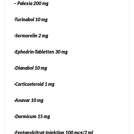
– Palexia 200 mg
-Turinabol 10 mg
-Sermorelin 2 mg
-Ephedrin-Tabletten 30 mg
-Dianabol 10 mg
-Corticosteroid 1 mg
-Anavar 10 mg
-Dormicum 15 mg
-Fentanylcitrat-Injektion 100 mcg/2 ml