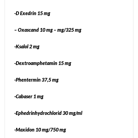
-D Exedrin 15 mg
– Oxascand 10 mg – mg/325 mg
-Ksalol 2 mg
-Dextroamphetamin 15 mg
-Phentermin 37,5 mg
-Cabaser 1 mg
-Ephedrinhydrochlorid 30 mg/ml
-Maxidon 10 mg/750 mg