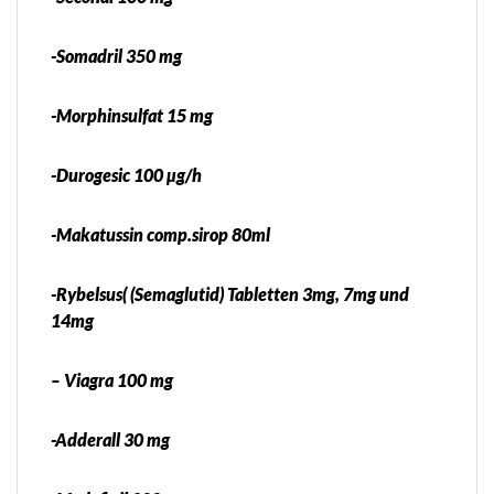
-Somadril 350 mg
-Morphinsulfat 15 mg
-Durogesic 100 µg/h
-Makatussin comp.sirop 80ml
-Rybelsus( (Semaglutid) Tabletten 3mg, 7mg und
14mg
– Viagra 100 mg
-Adderall 30 mg