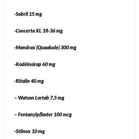
-Sobril 15 mg
-Concerta XL 18-36 mg
-Mandrax (Quaalude) 300 mg
-Kodéinsirap 60 mg
-Ritalin 40 mg
– Watson Lortab 7,5 mg
– Fentanylpflaster 100 mcg
-Stilnox 10 mg