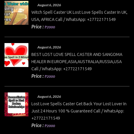
August 6, 2026
Witch Spell Caster UK Lost Love Spells Caster In UK,
USA, AFRICA Call / WhatsApp: +27722171549
Price :
₱2000
August 6, 2026
BEST LOST LOVE SPELL CASTER AND SANGOMA
HEALER IN EUROPE,ASIA,AUSTRALIA,RUSSIA,USA
Call / WhatsApp: +27722171549
Price :
₱2000
August 6, 2026
Lost Love Spells Caster Get Back Your Lost Lover In
Just 24 Hours 100 % Guaranteed Call / WhatsApp:
+27722171549
Price :
₱2000