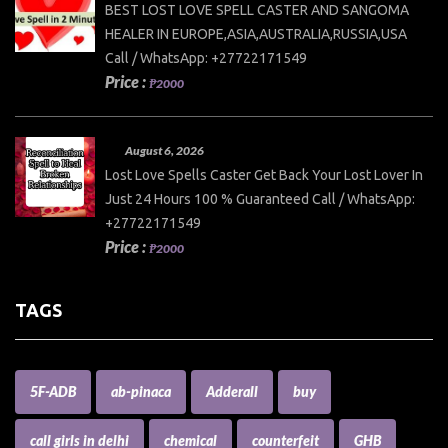
BEST LOST LOVE SPELL CASTER AND SANGOMA
HEALER IN EUROPE,ASIA,AUSTRALIA,RUSSIA,USA
Call / WhatsApp: +27722171549
Price :
₱2000
August 6, 2026
Lost Love Spells Caster Get Back Your Lost Lover In
Just 24 Hours 100 % Guaranteed Call / WhatsApp:
+27722171549
Price :
₱2000
TAGS
5F-ADB
ab-pinaca
Adderall
buy
call girls in delhi
chemical
counterfeit
GHB