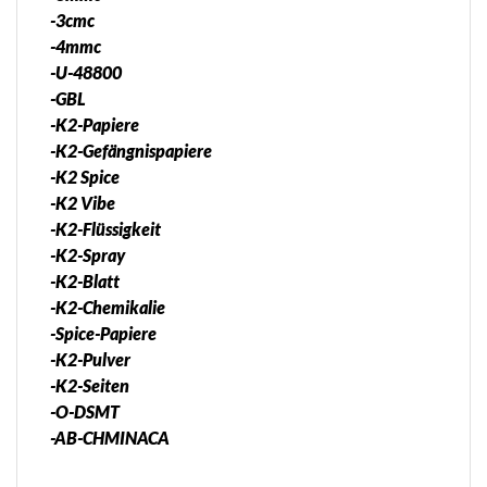
-3cmc
-4mmc
-U-48800
-GBL
-K2-Papiere
-K2-Gefängnispapiere
-K2 Spice
-K2 Vibe
-K2-Flüssigkeit
-K2-Spray
-K2-Blatt
-K2-Chemikalie
-Spice-Papiere
-K2-Pulver
-K2-Seiten
-O-DSMT
-AB-CHMINACA