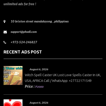
unlimited ads for free !
10 brixton street mandaluyong , philippines
support@phsell.com
+972-524-246827
RECENT ADS POST
August 6, 2026
Witch Spell Caster UK Lost Love Spells Caster In UK,
USA, AFRICA Call / WhatsApp: +27722171549
Price :
₱2000
August 6, 2026