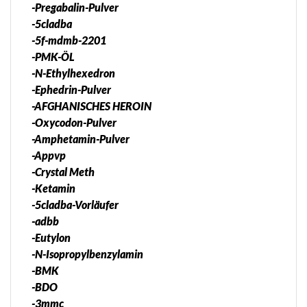
-Pregabalin-Pulver
-5cladba
-5f-mdmb-2201
-PMK-ÖL
-N-Ethylhexedron
-Ephedrin-Pulver
-AFGHANISCHES HEROIN
-Oxycodon-Pulver
-Amphetamin-Pulver
-Appvp
-Crystal Meth
-Ketamin
-5cladba-Vorläufer
-adbb
-Eutylon
-N-Isopropylbenzylamin
-BMK
-BDO
-3mmc