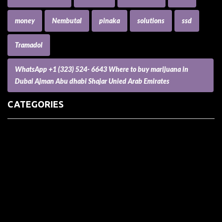
money
Nembutal
pinaka
solutions
ssd
Tramadol
WhatsApp +1 (323) 524- 6643 Where to buy marijuana in
Dubai Ajman Abu dhabi Shajar Unied Arab Emirates
CATEGORIES
(73) Boats, Aircrafts, and Recreational Vehicles
Accesories for Pets
Accessories and Parts for Notebooks, Laptops and Netbooks
Accessories and Sunglasses
Accessories for Mobile Phones and Tablets
Accounting and Auditing
Advertising