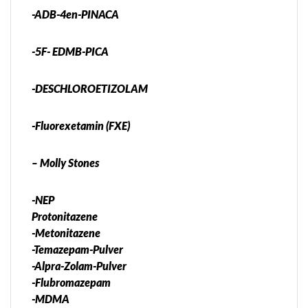
-ADB-4en-PINACA
-5F- EDMB-PICA
-DESCHLOROETIZOLAM
-Fluorexetamin (FXE)
– Molly Stones
-NEP
Protonitazene
-Metonitazene
-Temazepam-Pulver
-Alpra-Zolam-Pulver
-Flubromazepam
-MDMA