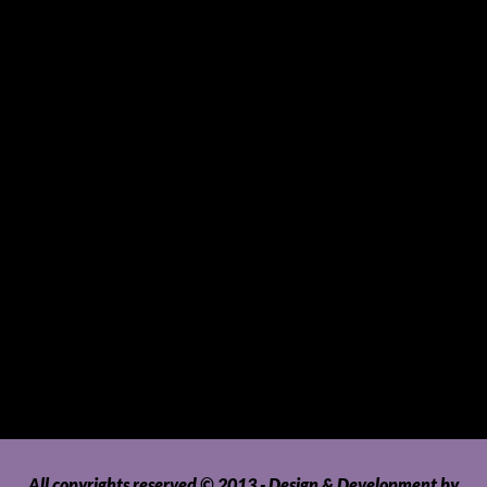
Small Mammals
Souvenirs and Giveaways
Sports and Hobbies
Sports Gear and Accessories
SUVs, AUVs, Pick-ups, Jeeps and 4WDs
Tablets
Telecommunications
Tour Packages
Toys and Playthings
Travel, Tourism, Hospitality and Recreation
Uncategorized
Upholstery, Seatcovers and Other Interior Parts and
Accessories
Video Games and Consoles
Washing Machines and Dryers
All copyrights reserved © 2013 - Design & Development by