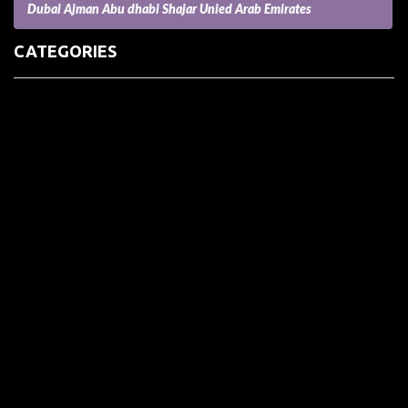
Dubai Ajman Abu dhabi Shajar Unied Arab Emirates
CATEGORIES
(73) Boats, Aircrafts, and Recreational Vehicles
Accesories for Pets
Accessories and Parts for Notebooks, Laptops and Netbooks
Accessories and Sunglasses
Accessories for Mobile Phones and Tablets
Accounting and Auditing
Advertising
Agriculture and Aquaculture
Agriculture and Forestry
Apartment and Condominium
Appliances
Architecture
Arts and Crafts
Arts and Entertainment