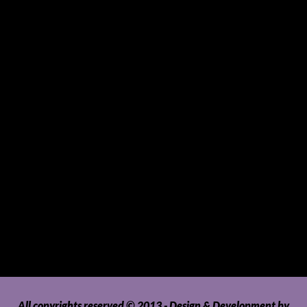
Small Mammals
Souvenirs and Giveaways
Sports and Hobbies
Sports Gear and Accessories
SUVs, AUVs, Pick-ups, Jeeps and 4WDs
Tablets
Telecommunications
Tour Packages
Toys and Playthings
Travel, Tourism, Hospitality and Recreation
Uncategorized
Upholstery, Seatcovers and Other Interior Parts and
Accessories
Video Games and Consoles
Washing Machines and Dryers
All copyrights reserved © 2013 - Design & Development by