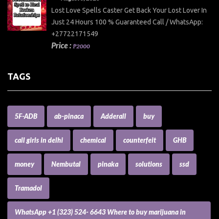
Lost Love Spells Caster Get Back Your Lost Lover In
Just 24 Hours 100 % Guaranteed Call / WhatsApp:
+27722171549
Price :
₱2000
TAGS
5F-ADB
ab-pinaca
Adderall
buy
call girls in delhi
chemical
counterfeit
GHB
money
Nembutal
pinaka
solutions
ssd
Tramadol
WhatsApp +1 (323) 524- 6643 Where to buy marijuana in