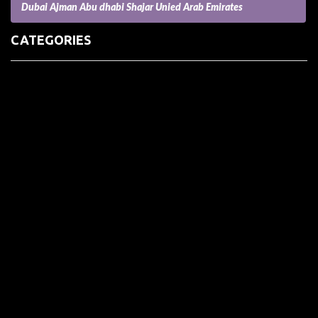
Dubai Ajman Abu dhabi Shajar Unied Arab Emirates
CATEGORIES
(73) Boats, Aircrafts, and Recreational Vehicles
Accesories for Pets
Accessories and Parts for Notebooks, Laptops and Netbooks
Accessories and Sunglasses
Accessories for Mobile Phones and Tablets
Accounting and Auditing
Advertising
Agriculture and Aquaculture
Agriculture and Forestry
Apartment and Condominium
Appliances
Architecture
Arts and Crafts
Arts and Entertainment