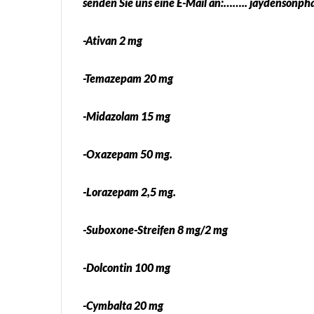
senden Sie uns eine E-Mail an:…….. jaydenson
-Ativan 2 mg
-Temazepam 20 mg
-Midazolam 15 mg
-Oxazepam 50 mg.
-Lorazepam 2,5 mg.
-Suboxone-Streifen 8 mg/2 mg
-Dolcontin 100 mg
-Cymbalta 20 mg