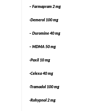
– Farmapram 2 mg
-Demerol 100 mg
– Duromine 40 mg
– MDMA 50 mg
-Paxil 10 mg
-Celexa 40 mg
-Tramadol 100 mg
-Rohypnol 2 mg