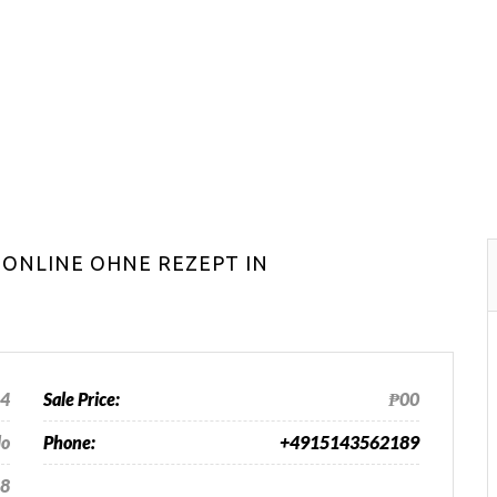
 ONLINE OHNE REZEPT IN
24
Sale Price:
₱00
lo
Phone:
+4915143562189
8