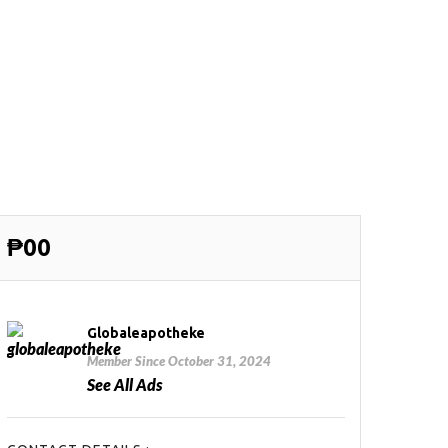
₱00
Globaleapotheke
Member Since October 31, 2024
See All Ads