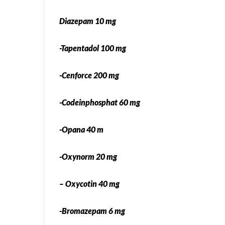
Diazepam 10 mg
-Tapentadol 100 mg
-Cenforce 200 mg
-Codeinphosphat 60 mg
-Opana 40 m
-Oxynorm 20 mg
– Oxycotin 40 mg
-Bromazepam 6 mg