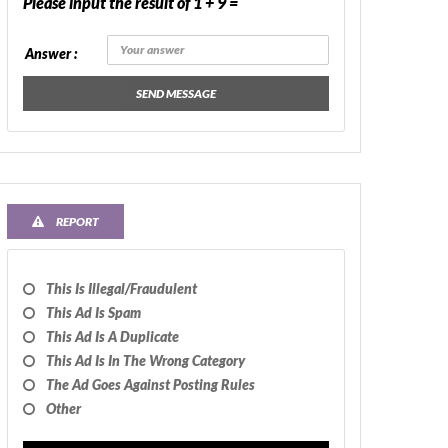
Please input the result of 1 + 9 =
Answer :
SEND MESSAGE
REPORT
This Is Illegal/fraudulent
This Ad Is Spam
This Ad Is A Duplicate
This Ad Is In The Wrong Category
The Ad Goes Against Posting Rules
Other