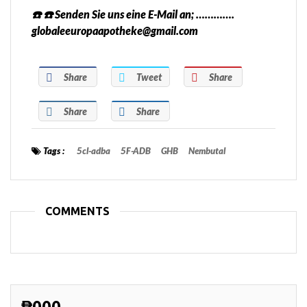
☎️ ☎️ Senden Sie uns eine E-Mail an; ………….
globaleeuropaapotheke@gmail.com
Share
Tweet
Share
Share
Share
Tags :
5cl-adba
5F-ADB
GHB
Nembutal
COMMENTS
₱000