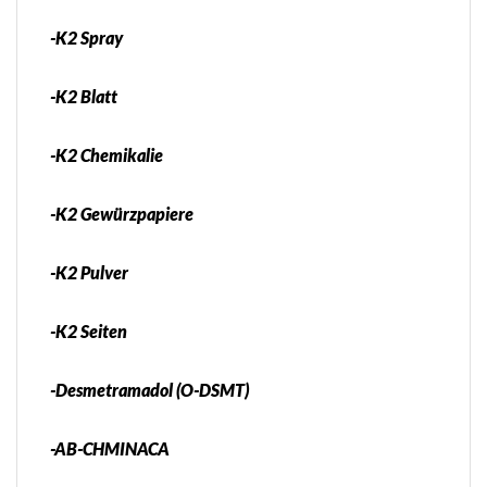
-K2 Spray
-K2 Blatt
-K2 Chemikalie
-K2 Gewürzpapiere
-K2 Pulver
-K2 Seiten
-Desmetramadol (O-DSMT)
-AB-CHMINACA