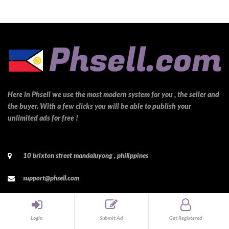
Here in Phsell we use the most modern system for you , the seller and
the buyer. With a few clicks you will be able to publish your
unlimited ads for free !
10 brixton street mandaluyong , philippines
support@phsell.com
+972-524-246827
Login
Submit Ad
Get Registered
RECENT ADS POST